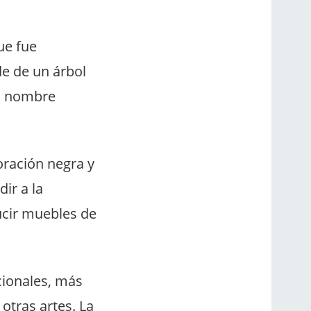
ue fue
e de un árbol
yo nombre
oración negra y
ir a la
ucir muebles de
cionales, más
otras artes.
La