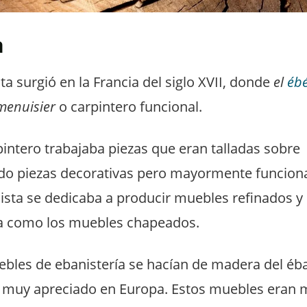
a
ta surgió en la Francia del siglo XVII, donde
el
ébé
menuisier
o carpintero funcional.
pintero trabajaba piezas que eran talladas sobr
ndo piezas decorativas pero mayormente funcion
ista se dedicaba a producir muebles refinados 
ica como los muebles chapeados.
bles de ebanistería se hacían de madera del éb
era muy apreciado en Europa. Estos muebles eran 