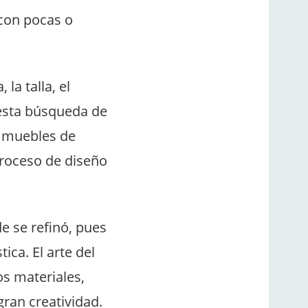
con pocas o
la talla, el
esta búsqueda de
r muebles de
proceso de diseño
e se refinó, pues
stica.
El arte del
os materiales,
gran creatividad.