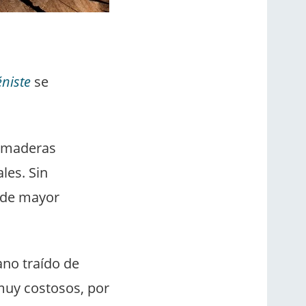
niste
se
e maderas
ales.
Sin
y de mayor
ano traído de
muy costosos, por