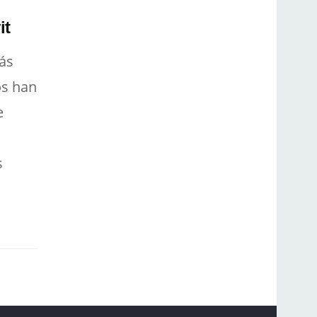
it
ás
os han
e
s