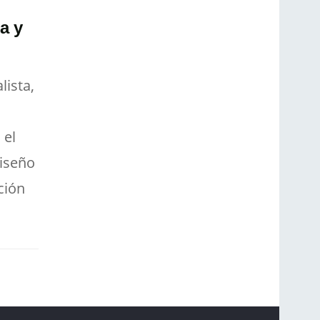
a y
lista,
 el
iseño
ción