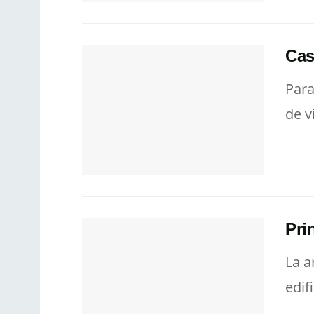
Cas
Para
de v
Pri
La a
edif