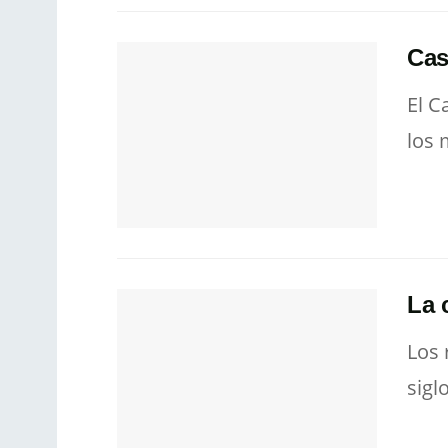
Cas
El C
los 
La 
Los 
sigl