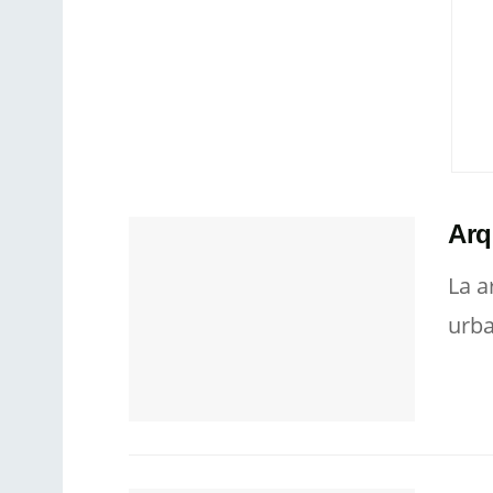
Arq
La a
urba