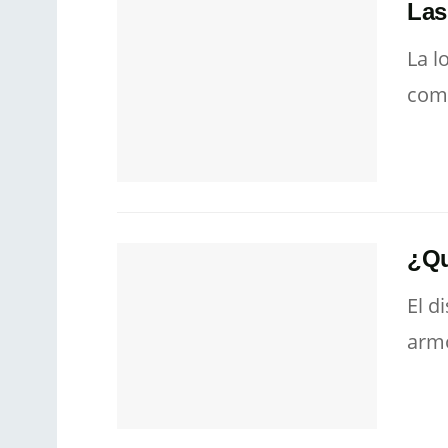
Las
La l
como
¿Qu
El d
armo