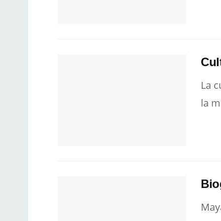
Cul
La c
la m
Bio
Maya