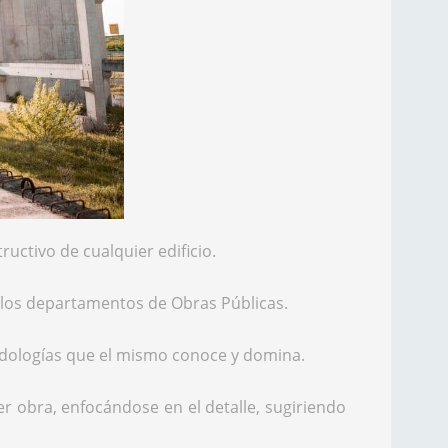
uctivo de cualquier edificio.
 los departamentos de Obras Públicas.
odologías que el mismo conoce y domina.
er obra, enfocándose en el detalle, sugiriendo