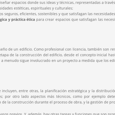
señar espacios donde sus ideas y técnicas, representadas a través de
dades estéticas, espirituales y culturales;
s seguros, eficientes, sostenibles y que satisfagan las necesidade
ica y práctica ética
para crear espacios que satisfagan las necesi
iseño de un edificio. Como profesional con licencia, también son re
tapa de la construcción del edificio, desde el concepto inicial has
to a menudo sigue involucrado en un proyecto a medida que los ed
cluyen, entre otras, la planificación estratégica y la distribución
os; por otro lado aspectos más técnicos, como por ejemplo detec
n de la construcción durante el proceso de obra, y la gestión de pr
pasos previos. Y, además, hay otras tareas y funciones que son pro