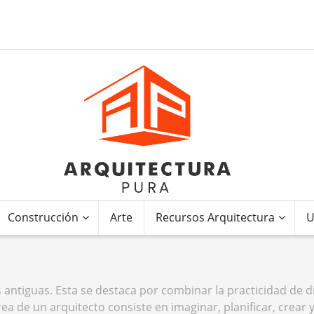
Construcción
Arte
Recursos Arquitectura
U
 antiguas. Esta se destaca por combinar la practicidad de d
rea de un arquitecto consiste en imaginar, planificar, crear 