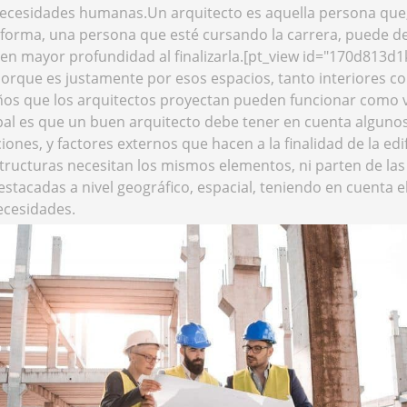
y necesidades humanas.Un arquitecto es aquella persona que,
ta forma, una persona que esté cursando la carrera, puede 
n mayor profundidad al finalizarla.[pt_view id="170d813d1k"
porque es justamente por esos espacios, tanto interiores c
seños que los arquitectos proyectan pueden funcionar como 
ncipal es que un buen arquitecto debe tener en cuenta algun
ones, y factores externos que hacen a la finalidad de la edi
tructuras necesitan los mismos elementos, ni parten de las
tacadas a nivel geográfico, espacial, teniendo en cuenta el
ecesidades.