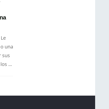
e
rna
 Le
mo una
r sus
os ...