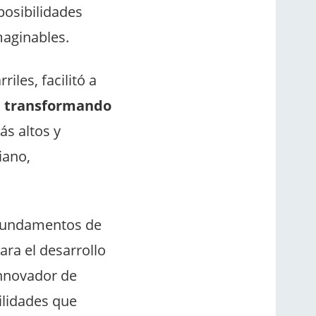
posibilidades
maginables.
iles, facilitó a
,
transformando
ás altos y
iano,
s fundamentos de
ara el desarrollo
innovador de
ilidades que