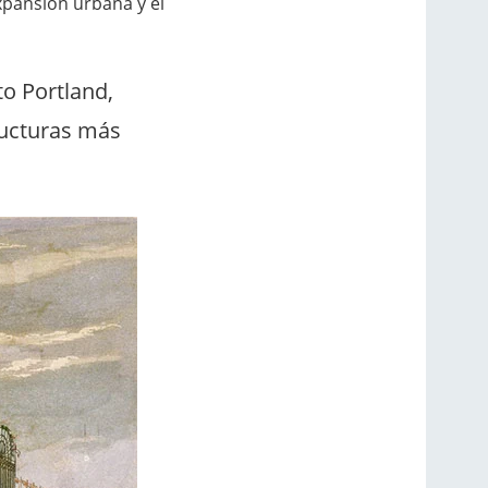
xpansión urbana y el
to Portland,
ructuras más