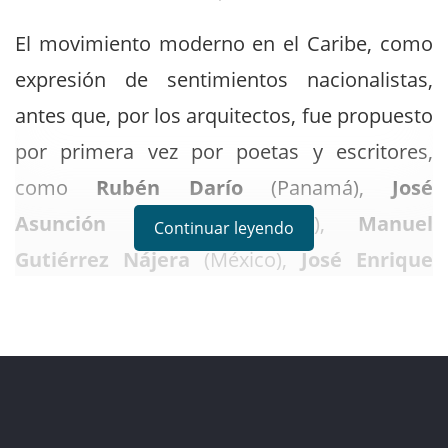
El movimiento moderno en el Caribe, como
expresión de sentimientos nacionalistas,
antes que, por los arquitectos, fue propuesto
por primera vez por poetas y escritores,
como
Rubén Darío
(Panamá),
José
Asunción Silva
(Colombia),
Manuel
Continuar leyendo
Gutiérrez Nájera
(México),
José Enrique
Rodó
(Uruguay),
José Martí
(Cuba),
Bienvenido Nouel
(República Dominicana) y
Luis Llorens Torres
(Puerto Rico). Habría
que esperar a las décadas de 1940 y 1950
para que lo que hoy llamamos movimiento