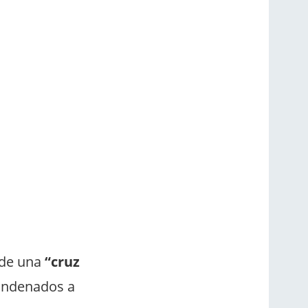
a de una
“cruz
condenados a