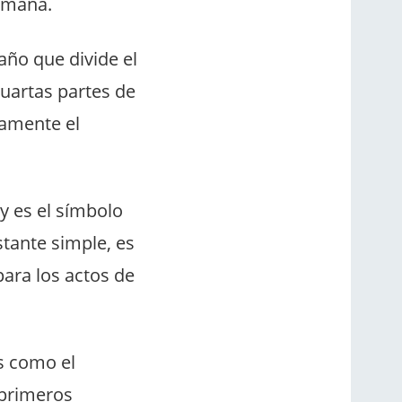
romana.
año que divide el
cuartas partes de
damente el
y es el símbolo
stante simple, es
para los actos de
s como el
 primeros