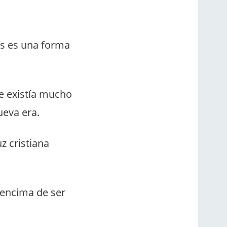
es es una forma
ue existía mucho
ueva era.
uz cristiana
 encima de ser