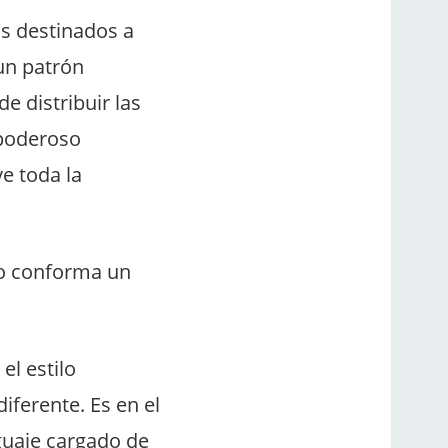
tos destinados a
 un patrón
e distribuir las
 poderoso
e toda la
olo conforma un
el estilo
iferente. Es en el
guaje cargado de