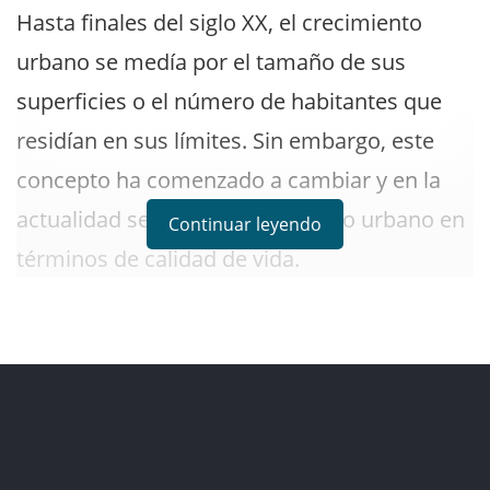
Hasta finales del siglo XX, el crecimiento
urbano se medía por el tamaño de sus
superficies o el número de habitantes que
residían en sus límites. Sin embargo, este
concepto ha comenzado a cambiar y en la
actualidad se mide el crecimiento urbano en
Continuar leyendo
términos de calidad de vida.
Las ciudades sobrepobladas, hostiles y
deficientes en materia de generación y uso
de los recursos, son hoy el gran reto a vencer
por parte de los urbanistas y gobiernos. La
ONU
ha catalogado al crecimiento urbano