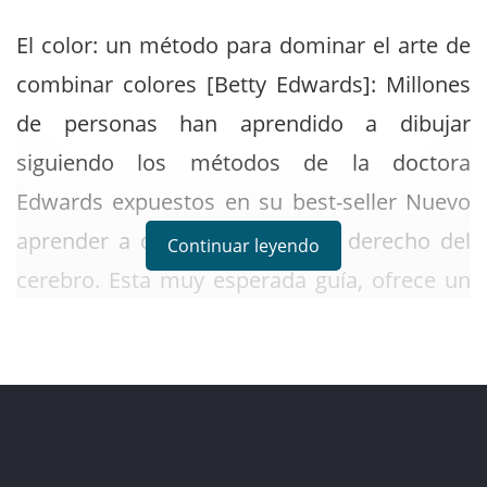
El color: un método para dominar el arte de
combinar colores [Betty Edwards]: Millones
de personas han aprendido a dibujar
siguiendo los métodos de la doctora
Edwards expuestos en su best-seller Nuevo
aprender a dibujar con el lado derecho del
Continuar leyendo
cerebro. Esta muy esperada guía, ofrece un
método práctico para armonizar
combinaciones de colores mediante el uso
de técnicas probadas y perfeccionadas en
los talleres intensivos de la doctora Edwards.