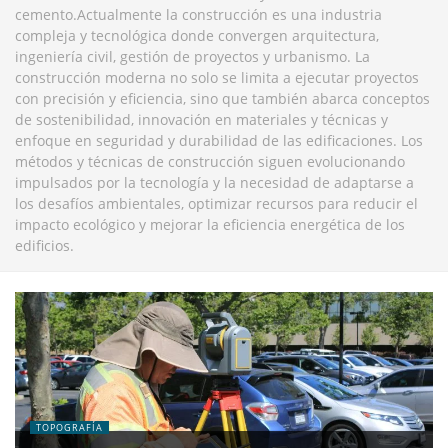
cemento.Actualmente la construcción es una industria
compleja y tecnológica donde convergen arquitectura,
ingeniería civil, gestión de proyectos y urbanismo. La
construcción moderna no solo se limita a ejecutar proyectos
con precisión y eficiencia, sino que también abarca conceptos
de sostenibilidad, innovación en materiales y técnicas y
enfoque en seguridad y durabilidad de las edificaciones. Los
métodos y técnicas de construcción siguen evolucionando
impulsados por la tecnología y la necesidad de adaptarse a
los desafíos ambientales, optimizar recursos para reducir el
impacto ecológico y mejorar la eficiencia energética de los
edificios.
TOPOGRAFÍA