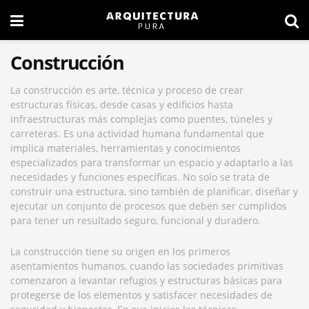
Construcción
La construcción es arte, técnica y proceso de crear
estructuras físicas, desde casas y edificios hasta
infraestructuras más complejas como puentes, túneles y
carreteras. Es una actividad humana fundamental que
implica materiales, herramientas y conocimientos
especializados para transformar un espacio y adaptarlo a las
necesidades y funciones específicas. No solo se trata de
construir una estructura, sino también de planificar, diseñar y
ejecutar un conjunto de procesos que deben ser cumplidos
para tener un resultado seguro, funcional y duradero.
La construcción tiene su origen en los primeros
asentamientos humanos, cuando las sociedades primitivas
comenzaron a levantar refugios y estructuras básicas para
protegerse de los elementos y satisfacer necesidades de