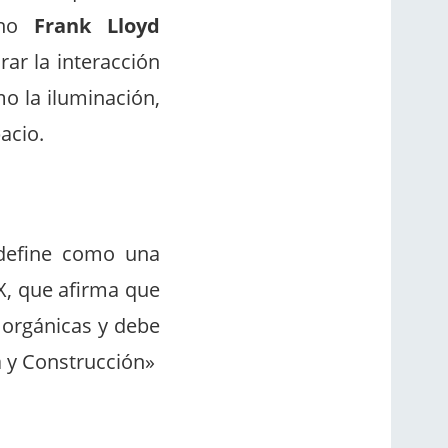
cano
Frank Lloyd
ar la interacción
o la iluminación,
acio.
 define como una
XX, que afirma que
 orgánicas y debe
a y Construcción»