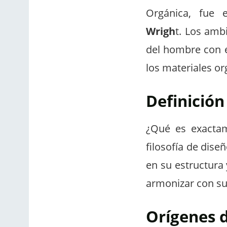
Orgánica, fue 
Wrigh
t. Los amb
del hombre con e
los materiales or
Definición
¿Qué es exactam
filosofía de dise
en su estructura
armonizar con su
Orígenes d