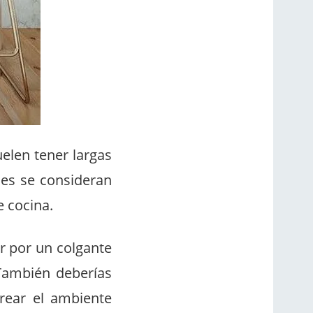
uelen tener largas
ces se consideran
e cocina.
ar por un colgante
 También deberías
rear el ambiente