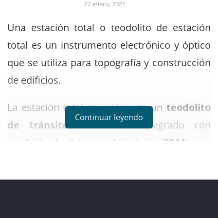
27 enero, 2021
Una estación total o teodolito de estación
total es un instrumento electrónico y óptico
que se utiliza para topografía y construcción
de edificios.
La estación total es realmente un
teodolito
Continuar leyendo
de tránsito electrónico
integrado con
medición de distancia electrónica (
EDM
) para
medir ángulos verticales y horizontales.