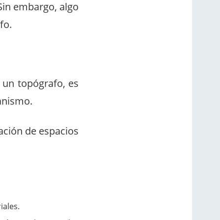
 Sin embargo, algo
fo.
 un topógrafo, es
banismo.
tación de espacios
iales.