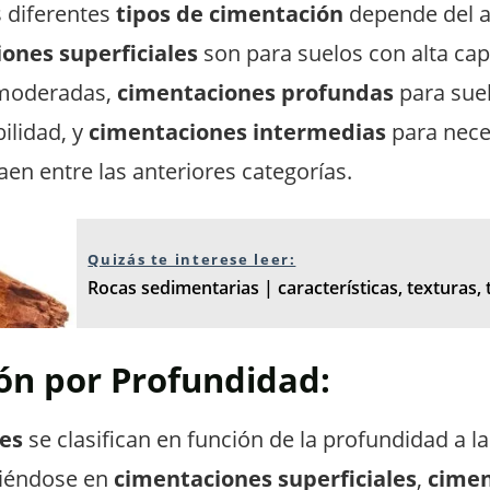
s diferentes
tipos de cimentación
depende del an
ones superficiales
son para suelos con alta ca
 moderadas,
cimentaciones profundas
para suel
ilidad, y
cimentaciones intermedias
para nece
aen entre las anteriores categorías.
Quizás te interese leer:
Rocas sedimentarias | características, texturas,
ión por Profundidad:
es
se clasifican en función de la profundidad a l
diéndose en
cimentaciones superficiales
,
cimen