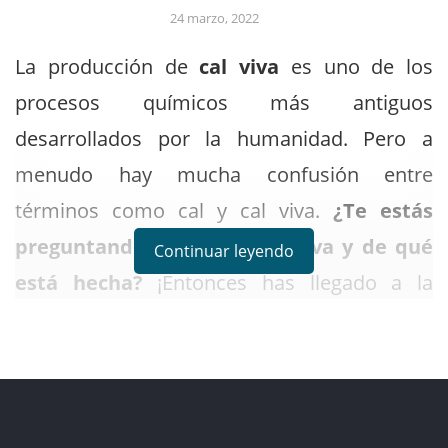
24 marzo, 2022
La producción de
cal viva
es uno de los
procesos químicos más antiguos
desarrollados por la humanidad. Pero a
menudo hay mucha confusión entre
términos como cal y cal viva.
¿Te estás
preguntando qué es la cal viva y de qué
Continuar leyendo
está hecha?
¡Entonces has llegado a la
página correcta! Arquitectura Pura te
brindara mucha información sobre la cal viva
y te explicara cómo se fabrica
industrialmente. 😃