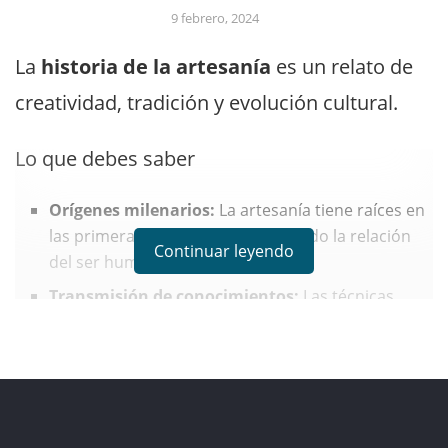
9 febrero, 2024
La
historia de la artesanía
es un relato de
creatividad, tradición y evolución cultural.
Lo que debes saber
Orígenes milenarios:
La artesanía tiene raíces en
las primeras civilizaciones, reflejando la relación
Continuar leyendo
del ser humano con su entorno.
Transmisión de conocimientos:
Las técnicas
artesanales se han heredado de generación en
generación, adaptándose y evolucionando con el
tiempo.
Impacto cultural y económico:
La artesanía es
vital para la identidad cultural de las comunidades