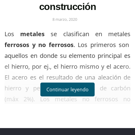
construcción
8 marzo, 2020
Los
metales
se clasifican en metales
ferrosos y no ferrosos
. Los primeros son
aquellos en donde su elemento principal es
el hierro, por ej., el hierro mismo y el acero.
El acero es el resultado de una aleación de
hierro y pequeñas cantidades de carbón
Continuar leyendo
(máx 2%). Los metales no ferrosos no
contienen hierro o muy poco, por ej., el
bronce, latón, aluminio, cobre y plomo.
Si
el hierro tiene un porcentaje mayor al 2% de