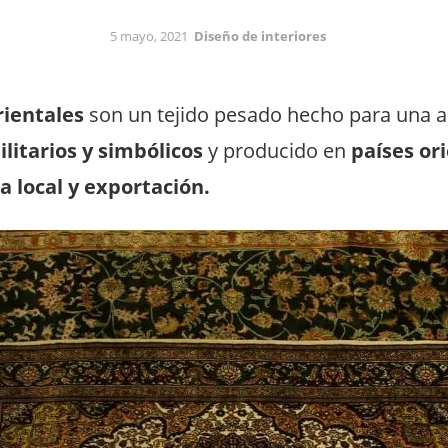
5 mayo, 2021
Diseño de interiores
rientales
son un tejido pesado hecho para una a
litarios y simbólicos
y producido en
países or
 local y exportación.