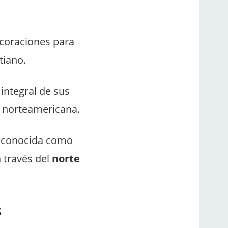
ecoraciones para
stiano.
integral de sus
la norteamericana.
a conocida como
 través del
norte
s