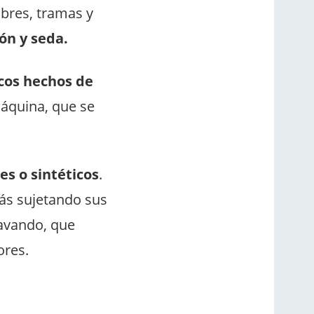
mbres, tramas y
dón y seda.
cos hechos de
máquina, que se
es o sintéticos
.
más sujetando sus
lavando, que
ores.