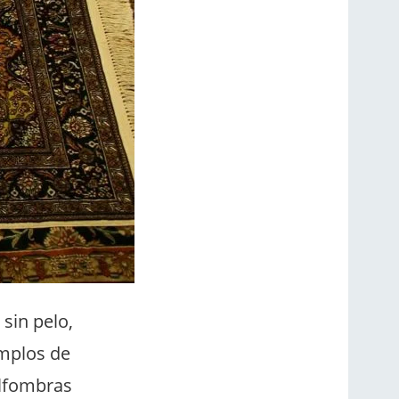
 sin pelo,
mplos de
alfombras