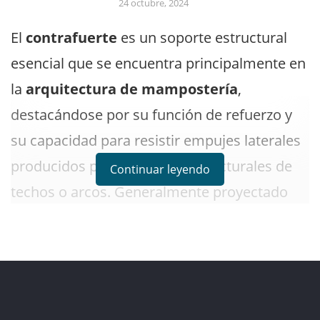
24 octubre, 2024
El
contrafuerte
es un soporte estructural
esencial que se encuentra principalmente en
la
arquitectura de mampostería
,
destacándose por su función de refuerzo y
su capacidad para resistir empujes laterales
producidos por las cargas estructurales de
Continuar leyendo
techos o arcos. Generalmente proyectado
desde el exterior de una pared, este
elemento proporciona estabilidad y
durabilidad a las edificaciones,
contribuyendo a la resistencia de las