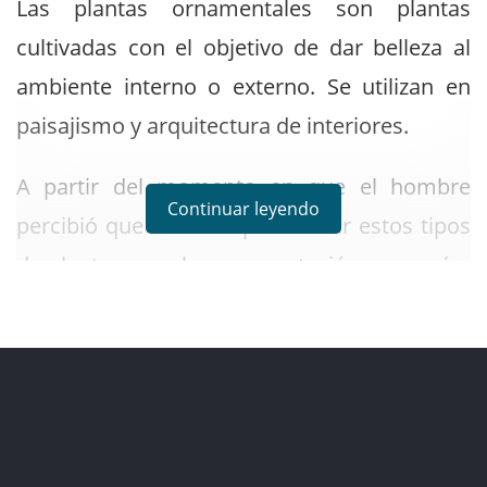
Las plantas ornamentales son plantas
cultivadas con el objetivo de dar belleza al
ambiente interno o externo. Se utilizan en
paisajismo y arquitectura de interiores.
A partir del momento en que el hombre
Continuar leyendo
percibió que también podía usar estos tipos
de plantas para la ornamentación, empezó a
explotarla ya perfeccionar las calidades de
ciertas plantas al hacer cruces entre ellas. En
esta posibilidad de cruce, surgieron nuevas
especificaciones y variedades de plantas, con
colores más intensos, flores, tamaños y