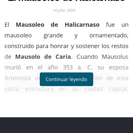
14 julio, 2024
El
Mausoleo de Halicarnaso
fue un
mausoleo grande y ornamentado,
construido para honrar y sostener los restos
de
Mausolo de Caria
. Cuando Mausolus
murió en el año 353 a. C, su esposa
Artemisia ordenó la construcción de esta
Continuar leyendo
vasta estructura en su ciudad capital,
Halicarnaso (ahora llamada Bodrum) en la
Turquía moderna. En última instancia, tanto
Mausolus como Artemisia fueron enterrados
en su interior.