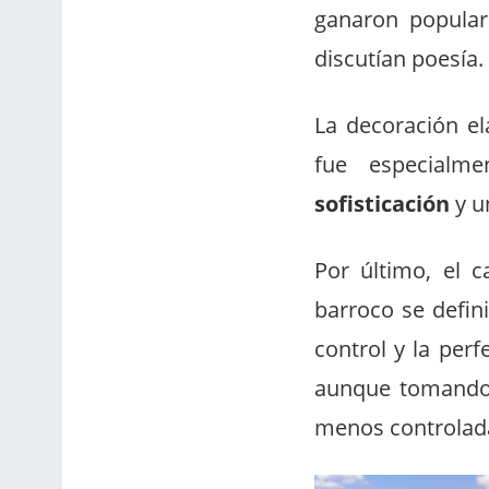
ganaron popular
discutían poesía.
La decoración el
fue especialm
sofisticación
y un
Por último, el 
barroco se defin
control y la per
aunque tomando m
menos controlad