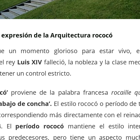
 expresión de la Arquitectura rococó
fue un momento glorioso para estar vivo, e
el rey
Luis XIV
falleció, la nobleza y la clase me
tener un control estricto.
có’
proviene de la palabra francesa
rocaille q
rabajo de concha’.
El estilo rococó o período de
, correspondiendo más directamente con el reina
4. El
período rococó
mantiene el estilo int
us predecesores, pero tiene un aspecto muc