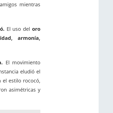
 amigos mientras
ó.
El uso del
oro
ridad, armonía,
a.
El movimiento
nstancia eludió el
 el estilo rococó,
ron asimétricas y