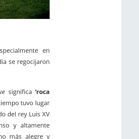
specialmente en
dia se regocijaron
ue
significa
‘roca
 tiempo tuvo lugar
do del rey Luis XV
enso y altamente
ho más alegre y