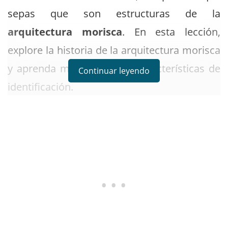
sepas que son estructuras de la
arquitectura morisca
. En esta lección,
explore la historia de la arquitectura morisca
y aprenda más sobre sus características de
Continuar leyendo
identificación.
¿Qué es la arquitectura
morisca?
¿Alguna vez se paró en un gran palacio y
miró hacia arriba para ver diseños de curvas
intrincadas y hermosos escritos pintados en
el techo o las paredes?
Es posible que haya