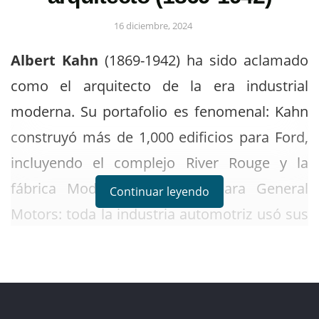
16 diciembre, 2024
Albert Kahn
(1869-1942) ha sido aclamado
como el arquitecto de la era industrial
moderna. Su portafolio es fenomenal: Kahn
construyó más de 1,000 edificios para Ford,
incluyendo el complejo River Rouge y la
fábrica Model T, y cientos para General
Continuar leyendo
Motors: toda la industria automotriz usó sus
servicios. También diseñó y construyó
numerosos espacios de oficinas, incluido el
edificio Fisher y el edificio General Motors.