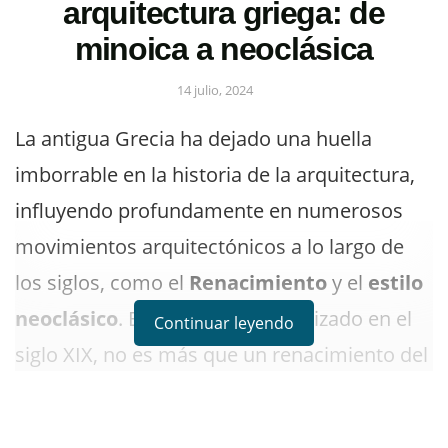
arquitectura griega: de
minoica a neoclásica
14 julio, 2024
La antigua Grecia ha dejado una huella
imborrable en la historia de la arquitectura,
influyendo profundamente en numerosos
movimientos arquitectónicos a lo largo de
los siglos, como el
Renacimiento
y el
estilo
neoclásico
. Este último, popularizado en el
Continuar leyendo
siglo XIX, no es más que un renacimiento del
esplendor arquitectónico griego antiguo. La
arquitectura griega se divide en varios