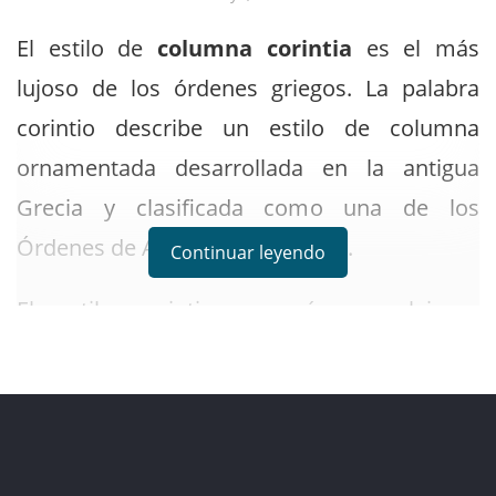
El estilo de
columna corintia
es el más
lujoso de los órdenes griegos. La palabra
corintio describe un estilo de columna
ornamentada desarrollada en la antigua
Grecia y clasificada como una de los
Órdenes de Arquitectura Clásica.
Continuar leyendo
El estilo corintio es más complejo y
elaborado que los estilos de columna dóricas
y jónicas. La parte superior o capitel de una
columna corintia tiene una lujosa
ornamentación tallada que simula hojas y