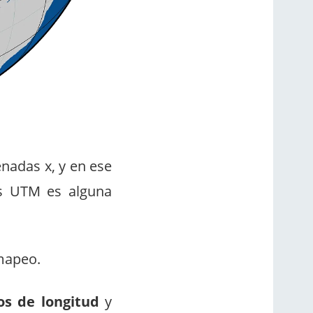
enadas x, y en ese
as UTM es alguna
 mapeo.
s de longitud
y